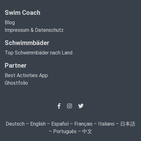
Swim Coach
Blog
Impressum & Datenschutz
Schwimmbäder
Top Schwimmbäder nach Land
Partner
Best Activities App
Ghostfolio
Deutsch
–
English
–
Español
–
Français
–
Italiano
–
日本語
–
Português
–
中文